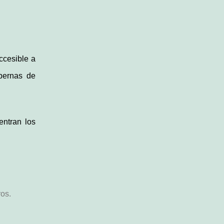
ccesible a
bernas de
entran los
ros.