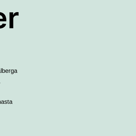
er
alberga
a
hasta