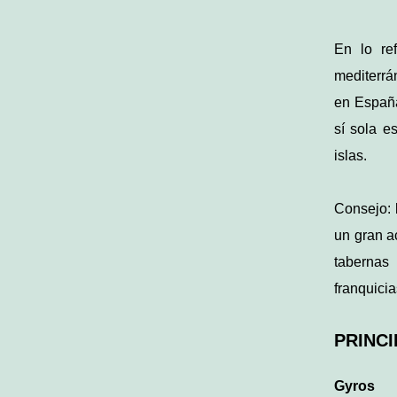
En lo re
mediterrá
en España
sí sola e
islas.
Consejo: 
un gran a
tabernas
franquicia
PRINC
Gyros