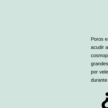
Poros e
acudir a
cosmopo
grandes
por vel
durante 