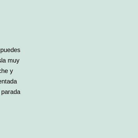
e puedes
isla muy
che y
uentada
n parada