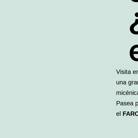
Visita e
una gra
micénic
Pasea p
el
FAR