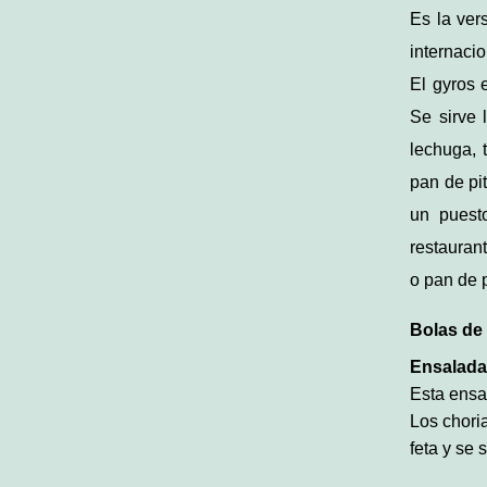
Es la ver
internaci
El gyros 
Se sirve 
lechuga, 
pan de pit
un puesto
restaurant
o pan de p
Bolas de 
Ensalada 
Esta ensa
Los chori
feta y se 