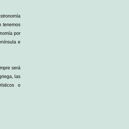
stronomía
én tenemos
onomía por
enínsula e
empre será
riega, las
ísticos o