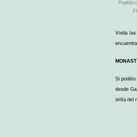
Pueblo 
F
Visita la
encuentr
MONASTE
Si podéis
desde Gal
orilla del 