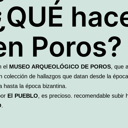
¿QUÉ hac
en Poros?
n el
MUSEO ARQUEOLÓGICO DE POROS
, que 
n colección de hallazgos que datan desde la époc
a hasta la época bizantina.
or
El PUEBLO
, es precioso. recomendable subir 
O
.