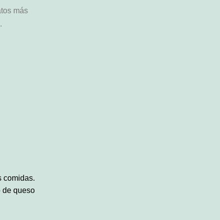
atos más
.
s comidas.
o de queso