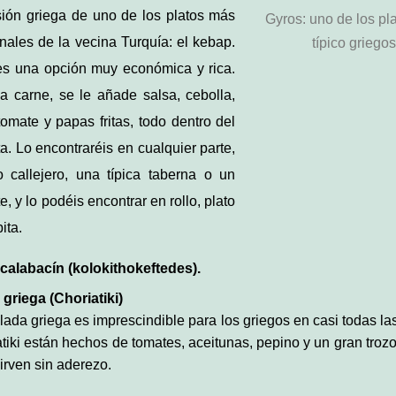
sión griega de uno de los platos más
Gyros: uno de los pl
onales de la vecina Turquía: el kebap.
típico griegos
es una opción muy económica y rica.
la carne, se le añade salsa, cebolla,
tomate y papas fritas, todo dentro del
a. Lo encontraréis en cualquier parte,
 callejero, una típica taberna o un
e, y lo podéis encontrar en rollo, plato
ita.
calabacín (kolokithokeftedes).
griega (Choriatiki)
lada griega es imprescindible para los griegos en casi todas la
atiki están hechos de tomates, aceitunas, pepino y un gran troz
sirven sin aderezo.